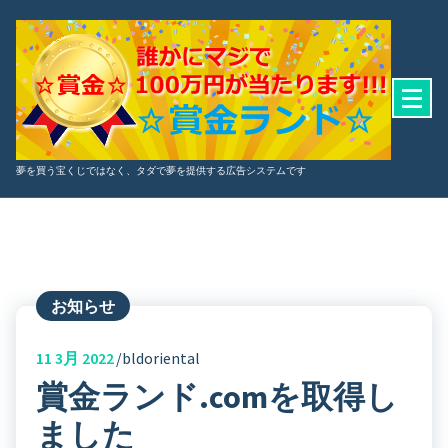
コ
ン
テ
ン
ツ
へ
ス
夢を買う宝くじではなく、タダで夢を提供する広告システムです
キ
ッ
プ
お知らせ
11
3月 2022
bldoriental
賞金ランド.comを取得し
ました