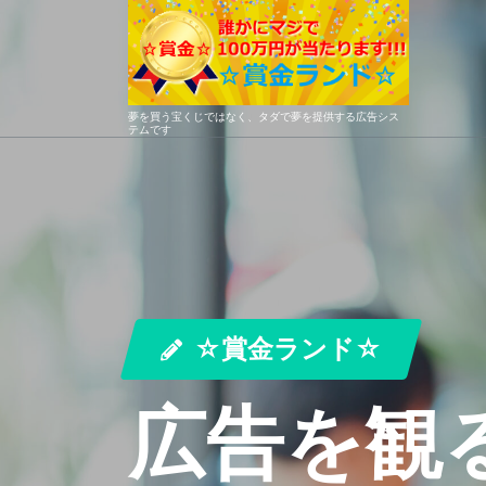
コ
ン
テ
ン
ツ
夢を買う宝くじではなく、タダで夢を提供する広告シス
テムです
へ
ス
キ
ッ
プ
☆賞金ランド☆
広告を観