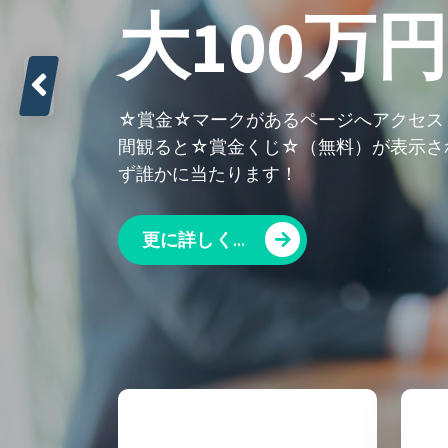
大100万
☆賞金☆マークがあるページへアクセス
間観ると☆賞金くじ☆（無料）が表示され
ず誰かに当たります！
更に詳しく...